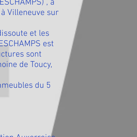
 DESCHAMPS) , à
 à Villeneuve sur
dissoute et les
é DESCHAMPS est
uctures sont
oine de Toucy,
immeubles du 5