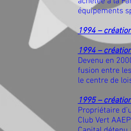
achetée à la F
équipements sp
1994 – création
1994 – création
Devenu en 2000
fusion entre les
le centre de loi
1995 – créatio
Propriétaire d’
Club Vert AAEP
Capital détenu 