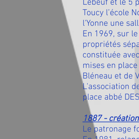
Lebeuf et le 5
Toucy l’école N
l'Yonne une sall
En 1969, sur le
propriétés sép
constituée avec
mises en place
Bléneau et de V
L'association 
place abbé D
1887 - créatio
Le patronage f