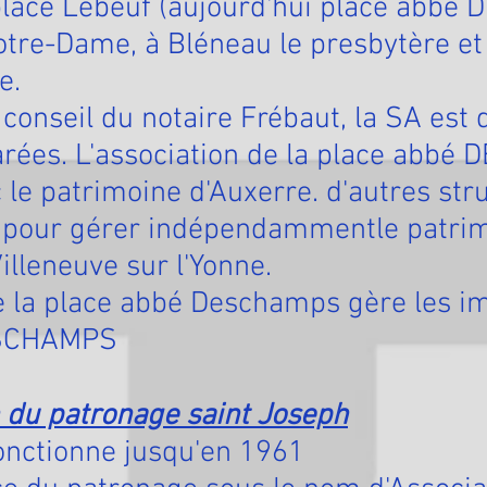
 place Lebeuf (aujourd'hui place abbé
otre-Dame, à Bléneau le presbytère et
e.
 conseil du notaire Frébaut, la SA est 
arées. L'association de la place abb
 le patrimoine d'Auxerre. d'autres str
 pour gérer indépendammentle patrim
illeneuve sur l'Yonne.
de la place abbé Deschamps gère les 
ESCHAMPS
n du patronage saint Joseph
onctionne jusqu'en 1961