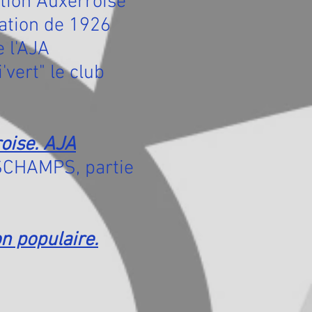
tion Auxerroise
éation de 1926
e l'AJA
'vert" le club
roise. AJA
ESCHAMPS, partie
on populaire.