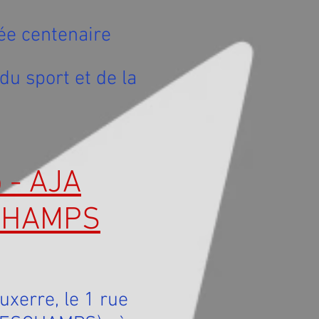
ée centenaire
du sport et de la
o - AJA
SCHAMPS
uxerre, le 1 rue