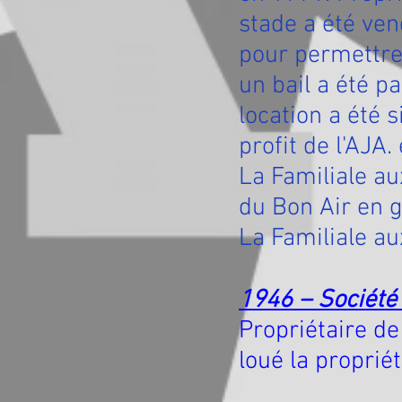
stade a été ven
pour permettre 
un bail a été p
location a été
profit de l'AJA
La Familiale au
du Bon Air en g
La Familiale au
1946 – Société 
Propriétaire de
loué la proprié