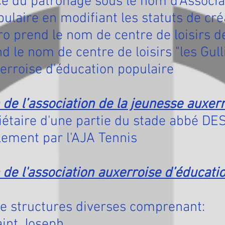
ce du patronage sous le nom d'Associa
ulaire en modifiant les statuts de cr
ro prend le nom de centre de loisirs d
d le nom de centre de loisirs "les Gulli
erroise d'éducation populaire
 de l’association de la jeunesse auxer
riétaire d'une partie du stade abbé D
lement par l'AJA Tennis
 de l'association auxerroise d’éducati
 de structures diverses comprenant:
aint Joseph