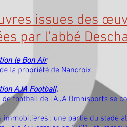
vres issues des œu
ées par l’abbé Desc
ion le Bon Air
la propriété de Nancroix
ion AJA Football,
football de l’AJA Omnisports se co
mmobilières : un
e partie du stade 