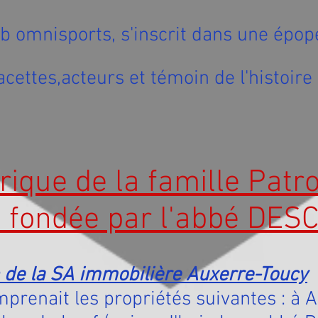
b omnisports, s'inscrit dans une épop
acettes,acteurs et témoin de l'histoire 
rique de la famille Patr
 fondée par l'abbé DE
n de la SA immobilière Auxerre-Toucy
mprenait les propriétés suivantes : à A