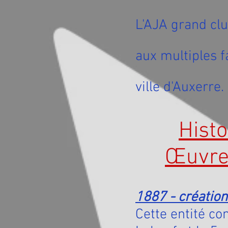
L'AJA grand clu
aux multiples f
ville d'Auxerre.
Histo
Œuvre
1887 - créatio
Cette entité co