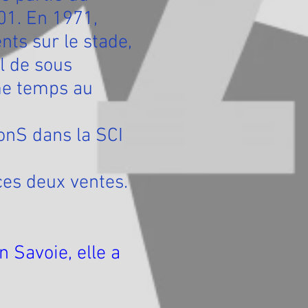
01. En 1971,
nts sur le stade,
il de sous
me temps au
ionS dans la SCI
ces deux ventes.
 Savoie, elle a