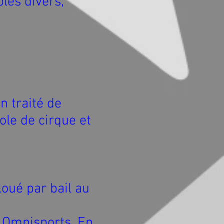
les divers,
n traité de
cole de cirque et
loué par bail au
A Omnisports. En