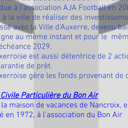
due à l'association AJA Football en 20
à la ville de réaliser des investisseme
assé avec la Ville d'Auxerre, devenu ba
 signe au même instant et pour le mê
. échéance 2029.
xerroise est aussi détentrice de 2 act
arantie de prêt.
xerroise gère les fonds provenant de 
Civile Particulière du Bon Air
 la maison de vacances de Nancroix, en
té en 1972, à l’association du Bon Air