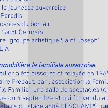
e la jeunesse auxerroise
 Paradis
acances du bon air
t Saint Germain
tre "groupe artistique Saint Joseph"
LIA
mobilière la familiale auxerroise
lier a été dissoute et relayée en 1969
aire Frebaut, par l’association la Fami
"le Familia", une salle de spectacles (
 rue du 4 septembre et qui fut vendu a
iétaire du stade abbé DESCHAMPS. un