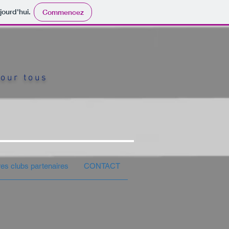
jourd'hui.
Commencez
pour tous
res clubs partenaires
CONTACT