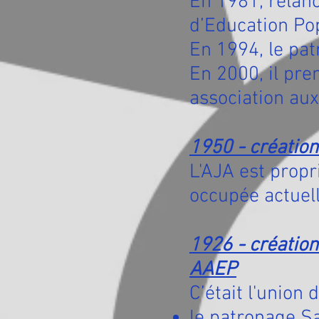
En 1981, relan
d’Education Pop
En 1994, le pat
En 2000, il pren
association aux
1950 - création
L'AJA est prop
occupée actuel
1926 - création
AAEP
C’était l'union
le patronage S