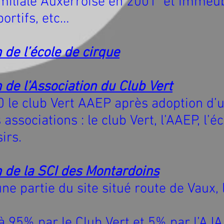
amiliale Auxerroise en 2001 et immeub
ortifs, etc…
 de l’école de cirque
 de l’Association du Club Vert
 le club Vert AAEP après adoption d’u
 associations : le club Vert, l’AAEP, l’é
sirs.
n de la SCI des Montardoins
une partie du site situé route de Vaux, 
à 95% par le Club Vert et 5% par l’AJ