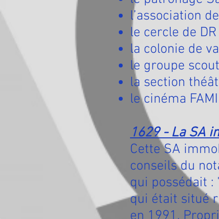
l’association d
le cercle de DR
la colonie de v
le groupe scou
la section théâ
le cinéma FAMI
1629 - La SA im
Cette SA immobi
conseils du not
qui possédait : 
qui était situé
en 1991. Propr