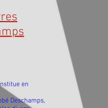
vres
hamps
nstitue en
abbé Deschamps,