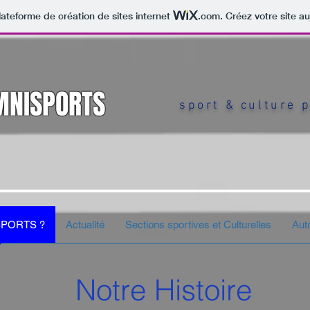
lateforme de création de sites internet
.com
. Créez votre site au
MNISPORTS
sport & culture 
SPORTS ?
Actualité
Sections sportives et Culturelles
Aut
Notre Histoire