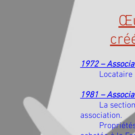
Œu
cré
1972 – Associat
Locataire de 
1981 – Associat
La section de 
association.
Propriétés i